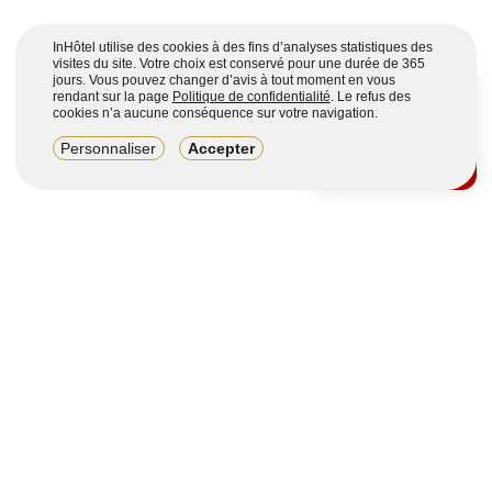
InHôtel utilise des cookies à des fins d’analyses statistiques des
visites du site. Votre choix est conservé pour une durée de 365
jours. Vous pouvez changer d’avis à tout moment en vous
rendant sur la page
Politique de confidentialité
. Le refus des
cookies n’a aucune conséquence sur votre navigation.
8,2/10
Personnaliser
Accepter
4123 avis sur 7 portails
Voir plus
Vous souhaitez obtenir plus d’informations ?