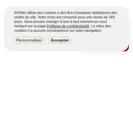
InHôtel utilise des cookies à des fins d’analyses statistiques des
visites du site. Votre choix est conservé pour une durée de 365
jours. Vous pouvez changer d’avis à tout moment en vous
rendant sur la page
Politique de confidentialité
. Le refus des
cookies n’a aucune conséquence sur votre navigation.
8,2/10
Personnaliser
Accepter
4123 avis sur 7 portails
Voir plus
Vous souhaitez obtenir plus d’informations ?