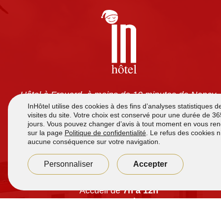
Hôtel à Frouard, à moins de 10 minutes de Nancy.
Chambres tout confort avec climatisation, TV écran
plat, wifi gratuit et salles de bain privatives. Petit-
déjeuner à volonté pour 7,90 €. Accès 24h/24 et
parking sécurisé gratuit.
Accueil de
7h à 12h
et de
16h00 à 21h