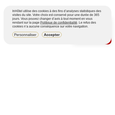
InHôtel utilise des cookies à des fins d’analyses statistiques des
visites du site. Votre choix est conservé pour une durée de 365
jours. Vous pouvez changer d’avis à tout moment en vous
rendant sur la page
Politique de confidentialité
. Le refus des
cookies n’a aucune conséquence sur votre navigation.
8,2/10
Personnaliser
Accepter
4123 avis sur 7 portails
Voir plus
Vous souhaitez obtenir plus d’informations ?