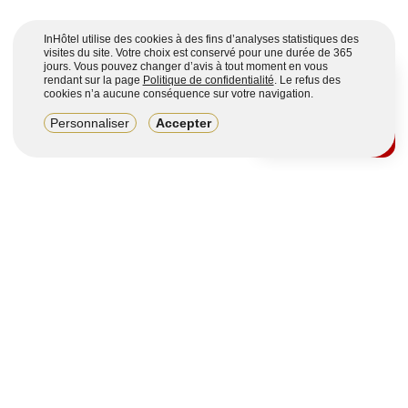
InHôtel utilise des cookies à des fins d’analyses statistiques des
visites du site. Votre choix est conservé pour une durée de 365
jours. Vous pouvez changer d’avis à tout moment en vous
rendant sur la page
Politique de confidentialité
. Le refus des
cookies n’a aucune conséquence sur votre navigation.
8,2/10
Personnaliser
Accepter
4123 avis sur 7 portails
Voir plus
Vous souhaitez obtenir plus d’informations ?