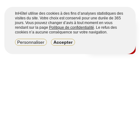
InHôtel utilise des cookies à des fins d’analyses statistiques des
visites du site. Votre choix est conservé pour une durée de 365
jours. Vous pouvez changer d’avis à tout moment en vous
rendant sur la page
Politique de confidentialité
. Le refus des
cookies n’a aucune conséquence sur votre navigation.
8,2/10
Personnaliser
Accepter
4123 avis sur 7 portails
Voir plus
Vous souhaitez obtenir plus d’informations ?