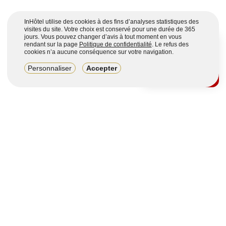
InHôtel utilise des cookies à des fins d’analyses statistiques des
visites du site. Votre choix est conservé pour une durée de 365
jours. Vous pouvez changer d’avis à tout moment en vous
rendant sur la page
Politique de confidentialité
. Le refus des
cookies n’a aucune conséquence sur votre navigation.
8,2/10
Personnaliser
Accepter
4123 avis sur 7 portails
Voir plus
Vous souhaitez obtenir plus d’informations ?