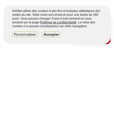
InHôtel utilise des cookies à des fins d’analyses statistiques des
visites du site. Votre choix est conservé pour une durée de 365
jours. Vous pouvez changer d’avis à tout moment en vous
rendant sur la page
Politique de confidentialité
. Le refus des
cookies n’a aucune conséquence sur votre navigation.
8,2/10
Personnaliser
Accepter
4123 avis sur 7 portails
Voir plus
Vous souhaitez obtenir plus d’informations ?