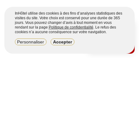
InHôtel utilise des cookies à des fins d’analyses statistiques des
visites du site. Votre choix est conservé pour une durée de 365
jours. Vous pouvez changer d’avis à tout moment en vous
rendant sur la page
Politique de confidentialité
. Le refus des
cookies n’a aucune conséquence sur votre navigation.
8,2/10
Personnaliser
Accepter
4123 avis sur 7 portails
Voir plus
Vous souhaitez obtenir plus d’informations ?