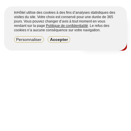
InHôtel utilise des cookies à des fins d’analyses statistiques des
visites du site. Votre choix est conservé pour une durée de 365
jours. Vous pouvez changer d’avis à tout moment en vous
rendant sur la page
Politique de confidentialité
. Le refus des
cookies n’a aucune conséquence sur votre navigation.
8,2/10
Personnaliser
Accepter
4123 avis sur 7 portails
Voir plus
Vous souhaitez obtenir plus d’informations ?