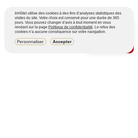
InHôtel utilise des cookies à des fins d’analyses statistiques des
visites du site. Votre choix est conservé pour une durée de 365
jours. Vous pouvez changer d’avis à tout moment en vous
rendant sur la page
Politique de confidentialité
. Le refus des
cookies n’a aucune conséquence sur votre navigation.
8,2/10
Personnaliser
Accepter
4123 avis sur 7 portails
Voir plus
Vous souhaitez obtenir plus d’informations ?