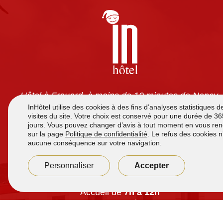
Hôtel à Frouard, à moins de 10 minutes de Nancy.
Chambres tout confort avec climatisation, TV écran
plat, wifi gratuit et salles de bain privatives. Petit-
déjeuner à volonté pour 7,90 €. Accès 24h/24 et
parking sécurisé gratuit.
Accueil de
7h à 12h
et de
16h00 à 21h