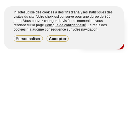
InHôtel utilise des cookies à des fins d’analyses statistiques des
visites du site. Votre choix est conservé pour une durée de 365
jours. Vous pouvez changer d’avis à tout moment en vous
rendant sur la page
Politique de confidentialité
. Le refus des
cookies n’a aucune conséquence sur votre navigation.
8,2/10
Personnaliser
Accepter
4123 avis sur 7 portails
Voir plus
Vous souhaitez obtenir plus d’informations ?