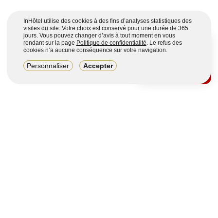
InHôtel utilise des cookies à des fins d’analyses statistiques des
visites du site. Votre choix est conservé pour une durée de 365
jours. Vous pouvez changer d’avis à tout moment en vous
rendant sur la page
Politique de confidentialité
. Le refus des
cookies n’a aucune conséquence sur votre navigation.
8,2/10
Personnaliser
Accepter
4123 avis sur 7 portails
Voir plus
Vous souhaitez obtenir plus d’informations ?