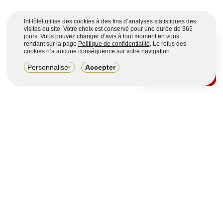
InHôtel utilise des cookies à des fins d’analyses statistiques des
visites du site. Votre choix est conservé pour une durée de 365
jours. Vous pouvez changer d’avis à tout moment en vous
rendant sur la page
Politique de confidentialité
. Le refus des
cookies n’a aucune conséquence sur votre navigation.
8,2/10
Personnaliser
Accepter
4123 avis sur 7 portails
Voir plus
Vous souhaitez obtenir plus d’informations ?