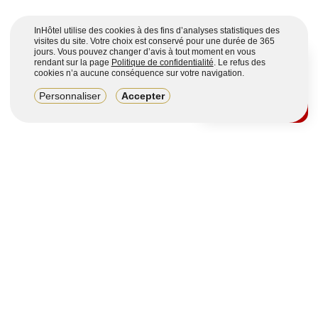
InHôtel utilise des cookies à des fins d’analyses statistiques des
visites du site. Votre choix est conservé pour une durée de 365
jours. Vous pouvez changer d’avis à tout moment en vous
rendant sur la page
Politique de confidentialité
. Le refus des
cookies n’a aucune conséquence sur votre navigation.
8,2/10
Personnaliser
Accepter
4123 avis sur 7 portails
Voir plus
Vous souhaitez obtenir plus d’informations ?