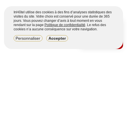
InHôtel utilise des cookies à des fins d’analyses statistiques des
visites du site. Votre choix est conservé pour une durée de 365
jours. Vous pouvez changer d’avis à tout moment en vous
rendant sur la page
Politique de confidentialité
. Le refus des
cookies n’a aucune conséquence sur votre navigation.
8,2/10
Personnaliser
Accepter
4123 avis sur 7 portails
Voir plus
Vous souhaitez obtenir plus d’informations ?