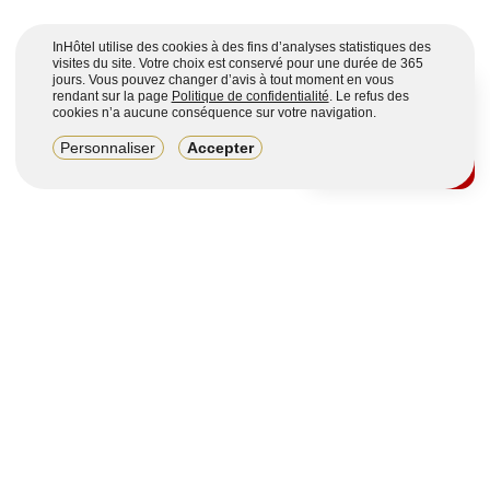
InHôtel utilise des cookies à des fins d’analyses statistiques des
visites du site. Votre choix est conservé pour une durée de 365
jours. Vous pouvez changer d’avis à tout moment en vous
rendant sur la page
Politique de confidentialité
. Le refus des
cookies n’a aucune conséquence sur votre navigation.
8,2/10
Personnaliser
Accepter
4123 avis sur 7 portails
Voir plus
Vous souhaitez obtenir plus d’informations ?