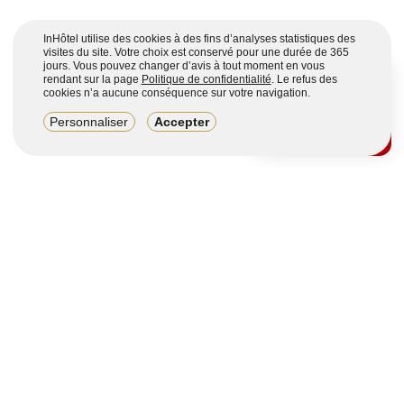
InHôtel utilise des cookies à des fins d’analyses statistiques des
visites du site. Votre choix est conservé pour une durée de 365
jours. Vous pouvez changer d’avis à tout moment en vous
rendant sur la page
Politique de confidentialité
. Le refus des
cookies n’a aucune conséquence sur votre navigation.
8,2/10
Personnaliser
Accepter
4123 avis sur 7 portails
Voir plus
Vous souhaitez obtenir plus d’informations ?