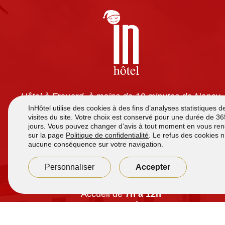
Hôtel à Frouard, à moins de 10 minutes de Nancy.
Chambres tout confort avec climatisation, TV écran
plat, wifi gratuit et salles de bain privatives. Petit-
déjeuner à volonté pour 7,90 €. Accès 24h/24 et
parking sécurisé gratuit.
Accueil de
7h à 12h
et de
16h00 à 21h