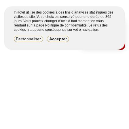
InHôtel utilise des cookies à des fins d’analyses statistiques des
visites du site. Votre choix est conservé pour une durée de 365
jours. Vous pouvez changer d’avis à tout moment en vous
rendant sur la page
Politique de confidentialité
. Le refus des
cookies n’a aucune conséquence sur votre navigation.
8,2/10
Personnaliser
Accepter
4123 avis sur 7 portails
Voir plus
Vous souhaitez obtenir plus d’informations ?