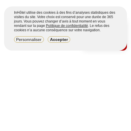
InHôtel utilise des cookies à des fins d’analyses statistiques des
visites du site. Votre choix est conservé pour une durée de 365
jours. Vous pouvez changer d’avis à tout moment en vous
rendant sur la page
Politique de confidentialité
. Le refus des
cookies n’a aucune conséquence sur votre navigation.
8,2/10
Personnaliser
Accepter
4123 avis sur 7 portails
Voir plus
Vous souhaitez obtenir plus d’informations ?