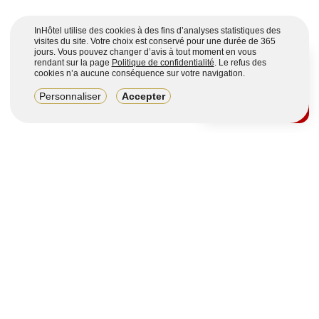
InHôtel utilise des cookies à des fins d’analyses statistiques des
visites du site. Votre choix est conservé pour une durée de 365
jours. Vous pouvez changer d’avis à tout moment en vous
rendant sur la page
Politique de confidentialité
. Le refus des
cookies n’a aucune conséquence sur votre navigation.
8,2/10
Personnaliser
Accepter
4123 avis sur 7 portails
Voir plus
Vous souhaitez obtenir plus d’informations ?