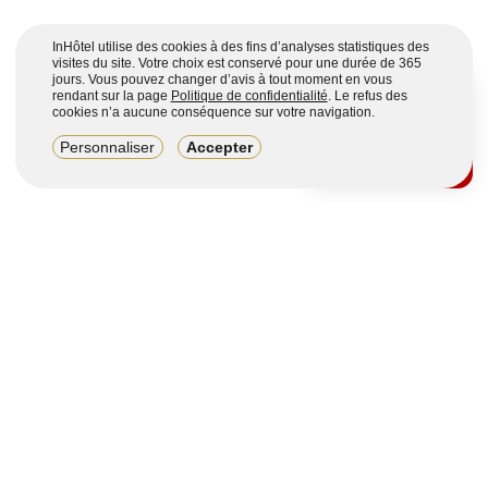
InHôtel utilise des cookies à des fins d’analyses statistiques des
visites du site. Votre choix est conservé pour une durée de 365
jours. Vous pouvez changer d’avis à tout moment en vous
rendant sur la page
Politique de confidentialité
. Le refus des
cookies n’a aucune conséquence sur votre navigation.
8,2/10
Personnaliser
Accepter
4123 avis sur 7 portails
Voir plus
Vous souhaitez obtenir plus d’informations ?