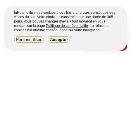
InHôtel utilise des cookies à des fins d’analyses statistiques des
visites du site. Votre choix est conservé pour une durée de 365
jours. Vous pouvez changer d’avis à tout moment en vous
rendant sur la page
Politique de confidentialité
. Le refus des
cookies n’a aucune conséquence sur votre navigation.
8,2/10
Personnaliser
Accepter
4123 avis sur 7 portails
Voir plus
Vous souhaitez obtenir plus d’informations ?