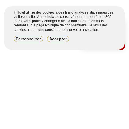
InHôtel utilise des cookies à des fins d’analyses statistiques des
visites du site. Votre choix est conservé pour une durée de 365
jours. Vous pouvez changer d’avis à tout moment en vous
rendant sur la page
Politique de confidentialité
. Le refus des
cookies n’a aucune conséquence sur votre navigation.
8,2/10
Personnaliser
Accepter
4123 avis sur 7 portails
Voir plus
Vous souhaitez obtenir plus d’informations ?