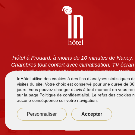
Hôtel à Frouard, à moins de 10 minutes de Nancy.
Chambres tout confort avec climatisation, TV écran
plat, wifi gratuit et salles de bain privatives. Petit-
déjeuner à volonté pour 7,90 €. Accès 24h/24 et
parking sécurisé gratuit.
Accueil de
7h à 12h
et de
16h00 à 21h