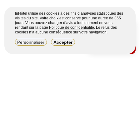
InHôtel utilise des cookies à des fins d’analyses statistiques des
visites du site. Votre choix est conservé pour une durée de 365
jours. Vous pouvez changer d’avis à tout moment en vous
rendant sur la page
Politique de confidentialité
. Le refus des
cookies n’a aucune conséquence sur votre navigation.
8,2/10
Personnaliser
Accepter
4123 avis sur 7 portails
Voir plus
Vous souhaitez obtenir plus d’informations ?