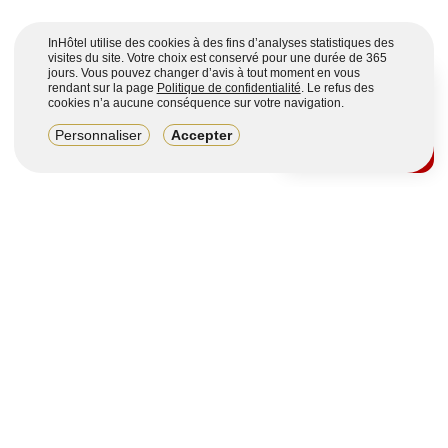
InHôtel utilise des cookies à des fins d’analyses statistiques des
visites du site. Votre choix est conservé pour une durée de 365
jours. Vous pouvez changer d’avis à tout moment en vous
rendant sur la page
Politique de confidentialité
. Le refus des
cookies n’a aucune conséquence sur votre navigation.
8,2/10
Personnaliser
Accepter
4123 avis sur 7 portails
Voir plus
Vous souhaitez obtenir plus d’informations ?