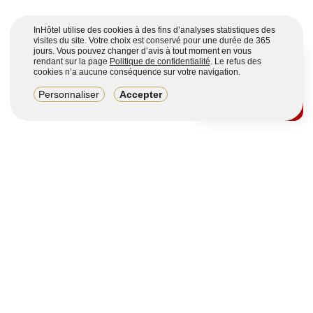
InHôtel utilise des cookies à des fins d’analyses statistiques des
visites du site. Votre choix est conservé pour une durée de 365
jours. Vous pouvez changer d’avis à tout moment en vous
rendant sur la page
Politique de confidentialité
. Le refus des
cookies n’a aucune conséquence sur votre navigation.
8,2/10
Personnaliser
Accepter
4123 avis sur 7 portails
Voir plus
Vous souhaitez obtenir plus d’informations ?