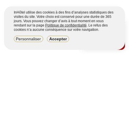
InHôtel utilise des cookies à des fins d’analyses statistiques des
visites du site. Votre choix est conservé pour une durée de 365
jours. Vous pouvez changer d’avis à tout moment en vous
rendant sur la page
Politique de confidentialité
. Le refus des
cookies n’a aucune conséquence sur votre navigation.
8,2/10
Personnaliser
Accepter
4123 avis sur 7 portails
Voir plus
Vous souhaitez obtenir plus d’informations ?