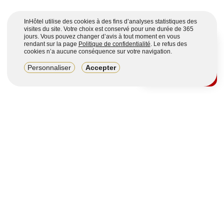
InHôtel utilise des cookies à des fins d’analyses statistiques des
visites du site. Votre choix est conservé pour une durée de 365
jours. Vous pouvez changer d’avis à tout moment en vous
rendant sur la page
Politique de confidentialité
. Le refus des
cookies n’a aucune conséquence sur votre navigation.
8,2/10
Personnaliser
Accepter
4123 avis sur 7 portails
Voir plus
Vous souhaitez obtenir plus d’informations ?