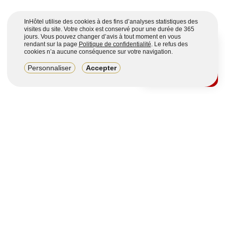
InHôtel utilise des cookies à des fins d’analyses statistiques des
visites du site. Votre choix est conservé pour une durée de 365
jours. Vous pouvez changer d’avis à tout moment en vous
rendant sur la page
Politique de confidentialité
. Le refus des
cookies n’a aucune conséquence sur votre navigation.
8,2/10
Personnaliser
Accepter
4123 avis sur 7 portails
Voir plus
Vous souhaitez obtenir plus d’informations ?