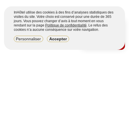
InHôtel utilise des cookies à des fins d’analyses statistiques des
visites du site. Votre choix est conservé pour une durée de 365
jours. Vous pouvez changer d’avis à tout moment en vous
rendant sur la page
Politique de confidentialité
. Le refus des
cookies n’a aucune conséquence sur votre navigation.
8,2/10
Personnaliser
Accepter
4123 avis sur 7 portails
Voir plus
Vous souhaitez obtenir plus d’informations ?