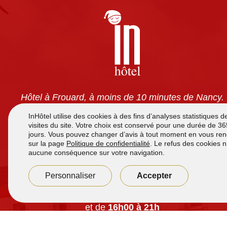
Hôtel à Frouard, à moins de 10 minutes de Nancy.
Chambres tout confort avec climatisation, TV écran
plat, wifi gratuit et salles de bain privatives. Petit-
déjeuner à volonté pour 7,90 €. Accès 24h/24 et
parking sécurisé gratuit.
Accueil de
7h à 12h
et de
16h00 à 21h