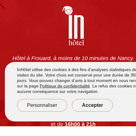
Hôtel à Frouard, à moins de 10 minutes de Nancy.
Chambres tout confort avec climatisation, TV écran
plat, wifi gratuit et salles de bain privatives. Petit-
déjeuner à volonté pour 7,90 €. Accès 24h/24 et
parking sécurisé gratuit.
Accueil de
7h à 12h
et de
16h00 à 21h