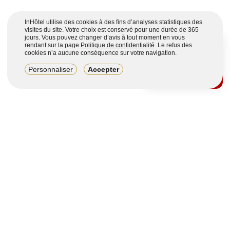
InHôtel utilise des cookies à des fins d’analyses statistiques des
visites du site. Votre choix est conservé pour une durée de 365
jours. Vous pouvez changer d’avis à tout moment en vous
rendant sur la page
Politique de confidentialité
. Le refus des
cookies n’a aucune conséquence sur votre navigation.
8,2/10
Personnaliser
Accepter
4123 avis sur 7 portails
Voir plus
Vous souhaitez obtenir plus d’informations ?