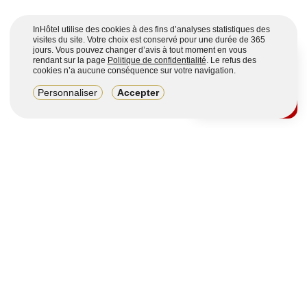
InHôtel utilise des cookies à des fins d’analyses statistiques des
visites du site. Votre choix est conservé pour une durée de 365
jours. Vous pouvez changer d’avis à tout moment en vous
rendant sur la page
Politique de confidentialité
. Le refus des
cookies n’a aucune conséquence sur votre navigation.
8,2/10
Personnaliser
Accepter
4123 avis sur 7 portails
Voir plus
Vous souhaitez obtenir plus d’informations ?