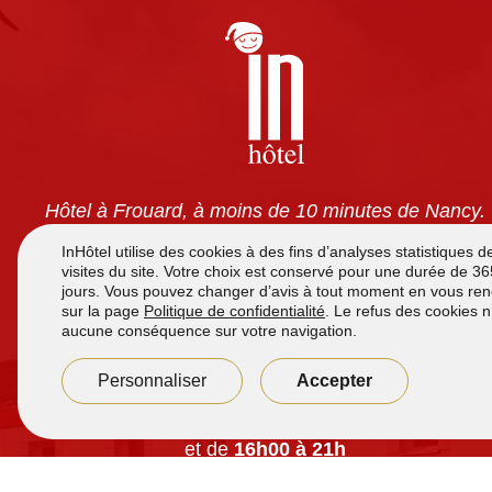
Hôtel à Frouard, à moins de 10 minutes de Nancy.
Chambres tout confort avec climatisation, TV écran
plat, wifi gratuit et salles de bain privatives. Petit-
déjeuner à volonté pour 7,90 €. Accès 24h/24 et
parking sécurisé gratuit.
Accueil de
7h à 12h
et de
16h00 à 21h