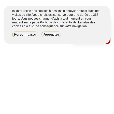
InHôtel utilise des cookies à des fins d’analyses statistiques des
visites du site. Votre choix est conservé pour une durée de 365
jours. Vous pouvez changer d’avis à tout moment en vous
rendant sur la page
Politique de confidentialité
. Le refus des
cookies n’a aucune conséquence sur votre navigation.
8,2/10
Personnaliser
Accepter
4123 avis sur 7 portails
Voir plus
Vous souhaitez obtenir plus d’informations ?