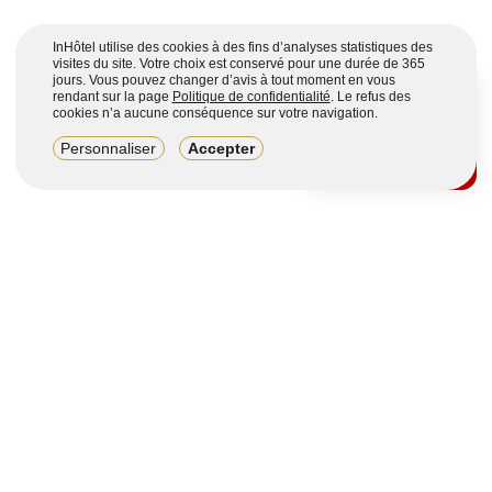
InHôtel utilise des cookies à des fins d’analyses statistiques des
visites du site. Votre choix est conservé pour une durée de 365
jours. Vous pouvez changer d’avis à tout moment en vous
rendant sur la page
Politique de confidentialité
. Le refus des
cookies n’a aucune conséquence sur votre navigation.
8,2/10
Personnaliser
Accepter
4123 avis sur 7 portails
Voir plus
Vous souhaitez obtenir plus d’informations ?